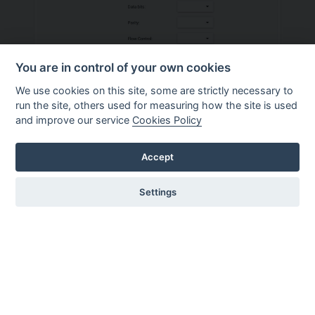
You are in control of your own cookies
Temi per tutti
We use cookies on this site, some are strictly necessary to
Ultimate CNC incorpora per
run the site, others used for measuring how the site is used
and improve our service
Cookies Policy
impostazione predefinita un tema
chiaro e pulito.
Accept
Ma se ti piacciono i temi scuri, il
software include quello perfetto per
Settings
te.
Copyright © 2018 - 2026 by Ultimate CNC. Tutti